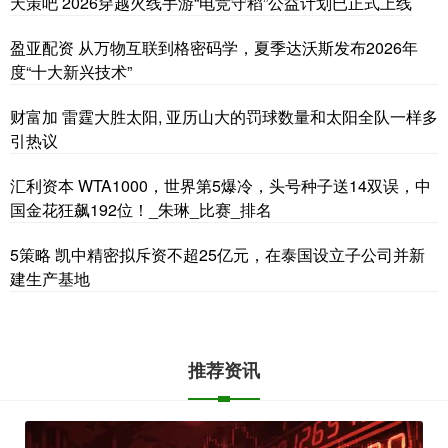
天策吧 2026穿越火线手游“电竞守稻”公益计划已正式上线
盈亚配资 从万物互联到格密码学，夏季达沃斯发布2026年
度“十大新兴技术”
财富加 雷霆大胜太阳, 亚历山大的罚球数量和太阳全队一样多
引热议
汇利资本 WTA1000，世界第5爆冷，头号种子送14双误，中
国金花狂飙192位！_朱琳_比赛_排名
5策略 凯中精密拟斥资不超25亿元，在泰国设立子公司并新
建生产基地
推荐资讯