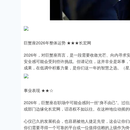
上证指数
3878.33
.00
2.60%
-0.10
0.
巨蟹座2026年整体运势 ★★★长宏网
2026年，对巨蟹座而言，是一段需要收敛光芒、向内寻
安全感可能会受到些许挑战。但请记住，这并非全是坏事，
成果，在低调中积蓄力量，是你们这一年的智慧之选。（星
事业表现 ★★☆
2026年，巨蟹座在职场中可能会感到一丝“身不由己”。
或部门边缘化长宏网，话语权不如以往。在这种地位动摇的
心仪已久的发展机会，也容易被他人捷足先登，这会让你们
你们需要寻得一个可靠的平台或一位值得信赖的上级作为倚