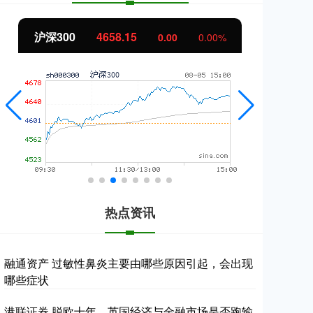
沪深300
4658.15
北
0.00
0.00%
热点资讯
融通资产 过敏性鼻炎主要由哪些原因引起，会出现
哪些症状
港联证券 脱欧十年，英国经济与金融市场是否跑输