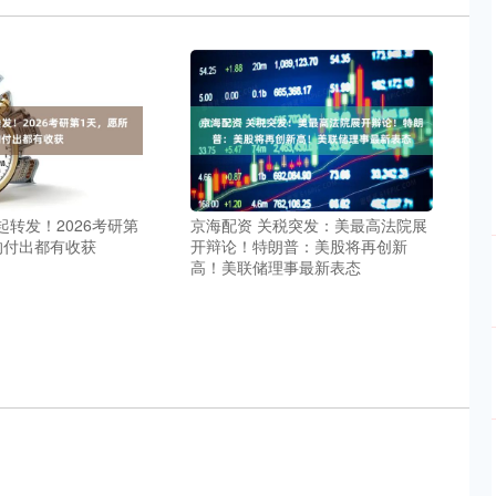
一起转发！2026考研第
京海配资 关税突发：美最高法院展
的付出都有收获
开辩论！特朗普：美股将再创新
高！美联储理事最新表态