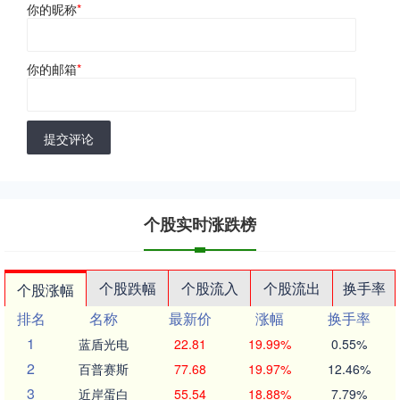
你的昵称
*
你的邮箱
*
提交评论
个股实时涨跌榜
个股跌幅
个股流入
个股流出
换手率
个股涨幅
排名
名称
最新价
涨幅
换手率
1
蓝盾光电
22.81
19.99%
0.55%
2
百普赛斯
77.68
19.97%
12.46%
3
近岸蛋白
55.54
18.88%
7.79%