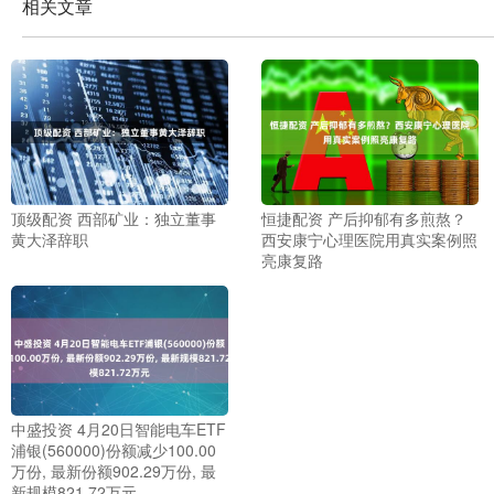
相关文章
顶级配资 西部矿业：独立董事
恒捷配资 产后抑郁有多煎熬？
黄大泽辞职
西安康宁心理医院用真实案例照
亮康复路
中盛投资 4月20日智能电车ETF
浦银(560000)份额减少100.00
万份, 最新份额902.29万份, 最
新规模821.72万元