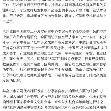
工作，积极拓展低空经济产业，持续加大对国家战略性新兴产业的关
注和投入，坚定发挥航空机载产品链主的带头及引领作用，在技术创
新、产品研发、市场拓展等方面强化能力建设，打造航空机载旗航上
市公司。
活动邀请中国航空工业发展研究中心专家分享了低空经济引领航空产
业第三次革命专题研究，全面阐述了低空经济带来的产业变革、科技
变革，并着重介绍了低空经济未来产业发展格局。中航证券研究所军
工首席分享了军工行业“十五五”发展趋势，“十五五”将以新质战斗力生
成为要求，产业层面将呈现出全新气象，军事智能化、军贸、低空经
济、商业航天、民机、民船等“大军工”领域多点开花，行业规模得以
数量级提升；在资本层面，围绕并购、市值管理也将呈现出更为积极
的变化。中航机载董事会秘书介绍了中航机载并购重组情况与心得，
分享中航机载借助并购重组手段，不断开展专业化整合，推动高质量
发展的历程。
与会上市公司代表踊跃发言，分享各自在并购重组方面的经验和心
得，深入探讨了并购重组过程中遇到的挑战及应对策略。代表们就并
购过程中面临着企业文化融合难、企业财务整合难等问题进行讨论，
同样就并购过程中需要充分考虑市场环境和行业趋势以及如何利用并