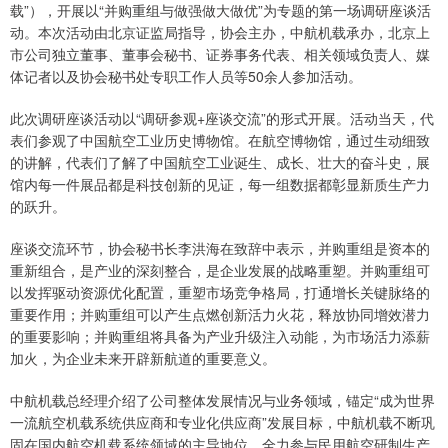
载”），开展以“并购重组与做强做大做优”为专题的第一场调研座谈活
动。本次活动由北京证监局指导，协会主办，中航机载承办，北京上
市公司独立董事、董事会秘书、证券事务代表、相关领域负责人、媒
体记者以及协会秘书处专职工作人员等50余人参加活动。
此次调研座谈活动以“调研参观+座谈交流”的形式开展。活动当天，代
表们参观了中国航空工业历史博物馆。在航空博物馆，通过生动细致
的讲解，代表们了解了中国航空工业诞生、成长、壮大的奋斗史，展
馆内每一件展品都是科技创新的见证，每一组数据都彰显新质生产力
的跃升。
座谈交流环节，协会秘书长李洪海在致辞中表示，并购重组是资本的
重新组合，是产业的深刻整合，是企业发展的战略重塑。并购重组可
以发挥驱动资源优化配置，重塑市场竞争格局，打通增长关键脉络的
重要作用；并购重组可以产生点燃创新活力火花，释放协同增效潜力
的重要影响；并购重组将具备为产业升级注入动能，为市场活力添薪
加火，为企业未来开辟新航道的重要意义。
中航机载总经理介绍了公司整体发展情况与业务领域，锚定“成为世界
一流航空机载系统供应商和专业化供应商”发展目标，中航机载不断巩
固在国内航空机载系统领域的主导地位，全力参与民用航空研制生产