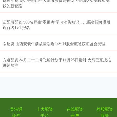
锦鲤配资 黄金寄给陌生人能够获得高收益？警惕这类骗钱加洗
钱的新套路
证配所配资 500名师生“零距离”学习消防知识，志愿者招募吸引
近百名师生报名
涨配资 山西安装午前放量涨近14% H股全流通获证监会受理
方道配资 神舟二十二号飞船计划于11月25日发射 火箭已完成推
进剂加注
美港通
十大配资
在线配资
炒股配资
证券
平台
开户
服务