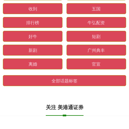
收到
五国
排行榜
牛弘配资
好牛
短剧
新剧
广州典丰
离婚
官宣
全部话题标签
关注 美港通证券