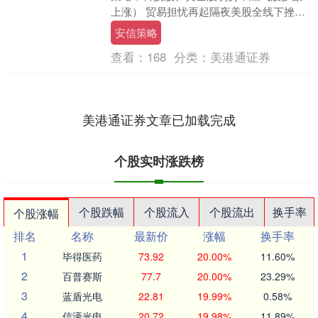
上涨） 贸易担忧再起隔夜美股全线下挫，
金龙指数跌近1%。港股三大指数再度低
安信策略
开，恒指跌0.....
查看：
168
分类：
美港通证券
美港通证券文章已加载完成
个股实时涨跌榜
个股跌幅
个股流入
个股流出
换手率
个股涨幅
排名
名称
最新价
涨幅
换手率
1
毕得医药
73.92
20.00%
11.60%
2
百普赛斯
77.7
20.00%
23.29%
3
蓝盾光电
22.81
19.99%
0.58%
4
信濠光电
20.72
19.98%
11.89%