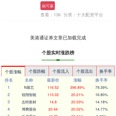
过清廉文化展览、故事分享、知识竞赛等
融可赢
环节，营造....
查看：
136
分类：
十大配资平台
美港通证券文章已加载完成
个股实时涨跌榜
个股跌幅
个股流入
个股流出
换手率
个股涨幅
排名
名称
最新价
涨幅
换手率
1
N展芯
116.52
396.89%
79.39%
2
锐翔智能
110.02
20.21%
16.80%
3
志特新材
14.8
20.03%
14.18%
4
博腾股份
20.44
20.02%
14.77%