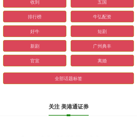
收到
五国
排行榜
牛弘配资
好牛
短剧
新剧
广州典丰
官宣
离婚
全部话题标签
关注 美港通证券