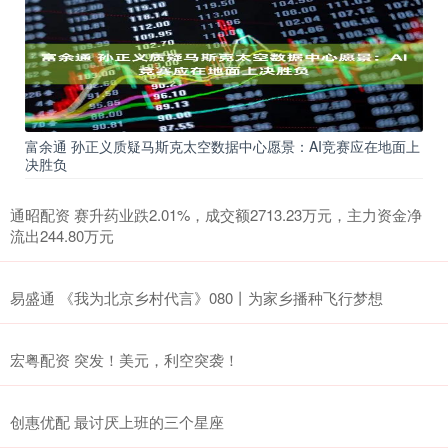
富余通 孙正义质疑马斯克太空数据中心愿景：AI竞赛应在地面上
决胜负
通昭配资 赛升药业跌2.01%，成交额2713.23万元，主力资金净
流出244.80万元
易盛通 《我为北京乡村代言》080丨为家乡播种飞行梦想
宏粤配资 突发！美元，利空突袭！
创惠优配 最讨厌上班的三个星座