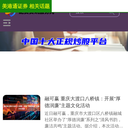
美港通证券 相关话题
融可赢 重庆大渡口八桥镇：开展“厚
德润廉”主题文化活动
近日融可赢，重庆市大渡口区八桥镇融城
社区举办了“厚德润廉”系列之“清风书韵，
廉洁共鸣”主题活动。据介绍，本次活动通